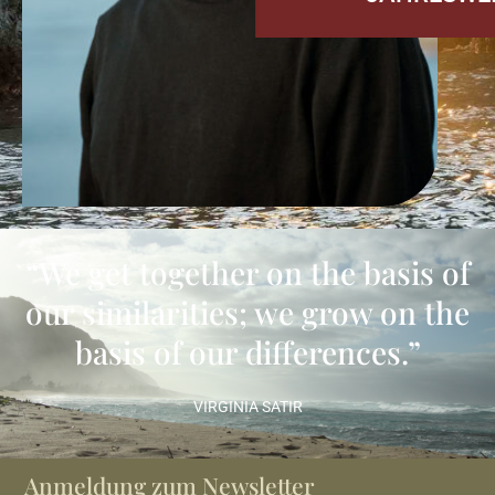
“We get together on the basis of
our similarities; we grow on the
basis of our differences.”
VIRGINIA SATIR
Anmeldung zum Newsletter