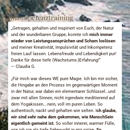
Inkompetenztraining
„Getragen, gehalten und inspiriert von Euch, der Natur
und der wunderbaren Gruppe, konnte ich
mich immer
wieder von Leistungsansprüchen und Scham loslösen
und meiner Kreativität, Impulsivität und Inkompetenz
freien Lauf lassen. Lebensfreude und Lebendigkeit pur!
Danke für diese tiefe (Wachstums-)Erfahrung!“
— Claudia G.
„Für mich war dieses WE pure Magie. Ich bin mir sicher,
die Hingabe an den Prozess im gegenwärtigen Moment
in der Natur, war dabei ein elementarer Schlüssel…und
zwar mit allen Sinnen, nicht irgendwie meditierend auf
dem Yogakissen….nein, voll im puren Leben. So
authentisch, nackt und gehalten wie selten. I
ch glaube,
wir sind sehr nahe dem gekommen, wie MenschSein
eigentlich gemeint ist.
So voller innerer, warmer Fülle,
wie ich sie als tiefe Sehnsucht in mir spüre.
So