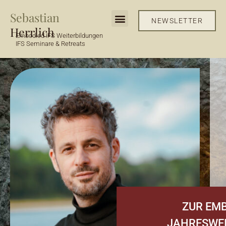
Zum
Sebastian
Inhalt
NEWSLETTER
springen
Herrlich
Embodied IFS Weiterbildungen
IFS Seminare & Retreats
ZUR EMB
JAHRESWE