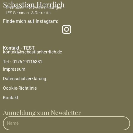
Sebastian Herrlich
Embodied IFS Weiterbildungen
IFS Seminare & Retreats
Finde mich auf Instagram:
I
n
s
Kontakt - TEST
kontakt@sebastianherrlich.de
t
Tel.: 0176-24116381
a
Impressum
g
Datenschutzerklärung
r
Cookie-Richtlinie
Kontakt
a
m
Anmeldung zum Newsletter
Name