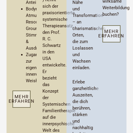
wirksame
Nähe
Anteilen
sich der
Weiterbildung
und
Bodyreading,
praxisorientierte,
buchen?
Transformation
Atmung,
systemische
– an
Resonanz,
Therapieansatz,
charismatischen
Grounding,
MEHR
den Prof.
Orten,
Stimme
ERFAHREN
R. C.
die zum
&
Schwartz
Loslassen
Ausdruck…
in den
und
Zugang
USA
Wachsen
zur
entwickelte.
einladen.
eigenen
Er
inneren
bezieht
Weisheit
Erlebe
das
ganzheitliche
Konzept
Auszeiten,
MEHR
der
ERFAHREN
die dich
Systemischen
berühren,
Familientherapie
stärken
auf die
und
innerpsychische
nachhaltig
Welt des