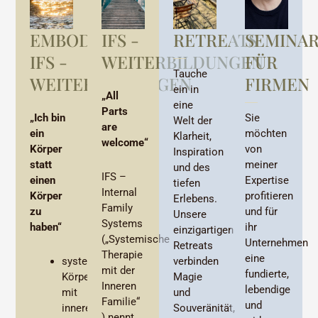
EMBODIED
IFS -
RETREATS
SEMINA
IFS -
WEITERBILDUNGEN
FÜR
Tauche
WEITERBILDUNGEN
FIRMEN
ein in
„All
eine
Parts
„Ich bin
Sie
Welt der
are
ein
möchten
Klarheit,
welcome“
Körper
von
Inspiration
statt
meiner
und des
IFS –
einen
Expertise
tiefen
Internal
Körper
profitieren
Erlebens.
Family
zu
und für
Unsere
Systems
haben“
ihr
einzigartigen
(„Systemische
Unternehmen
Retreats
Therapie
eine
verbinden
systemische
mit der
fundierte,
Magie
Körpertherapie
Inneren
lebendige
und
mit
Familie“
und
Souveränität,
inneren
) nennt